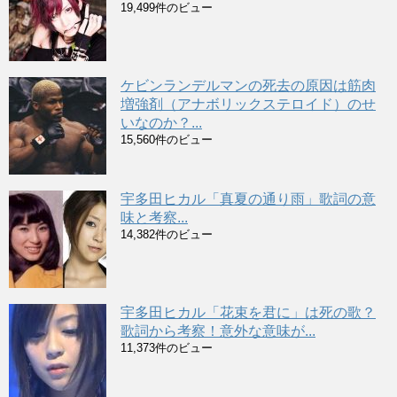
19,499件のビュー
ケビンランデルマンの死去の原因は筋肉
増強剤（アナボリックステロイド）のせ
いなのか？...
15,560件のビュー
宇多田ヒカル「真夏の通り雨」歌詞の意
味と考察...
14,382件のビュー
宇多田ヒカル「花束を君に」は死の歌？
歌詞から考察！意外な意味が...
11,373件のビュー