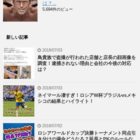
は？...
5,694件のビュー
新しい記事
2018/07/03
鳥貴族で盗撮が行われた店舗と店長の顔画像を
調査！逮捕されない理由と会社の今後の対応
は？
2018/07/03
ネイマール凄すぎ！ロシアW杯ブラジルvsメキ
シコの結果とハイライト！
2018/07/02
ロシアワールドカップ決勝トーナメント同点引
き分けの場合どうなる？延長とPKのルールな