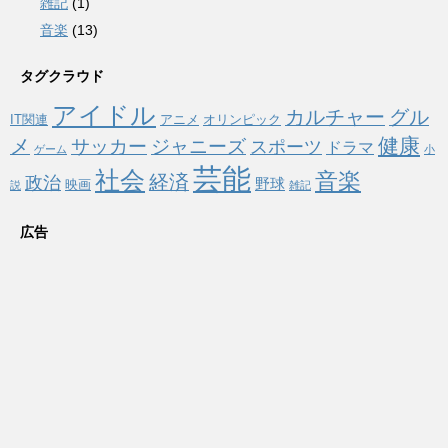
雑記
(1)
音楽
(13)
タグクラウド
アイドル
カルチャー
グル
IT関連
アニメ
オリンピック
健康
メ
サッカー
ジャニーズ
スポーツ
ドラマ
ゲーム
小
芸能
社会
音楽
経済
政治
野球
映画
説
雑記
広告