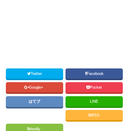
Twitter
Facebook
Google+
Pocket
はてブ
LINE
RSS
feedly