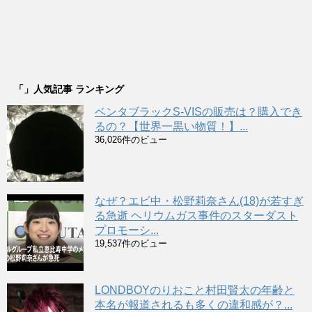
「」人気記事 ランキング
ベンタブラックS-VISの販売は？購入でき
るの？【世界一黒い物質！】...
36,026件のビュー
なぜ？エビ中・松野莉奈さん(18)が若すぎ
る急逝 ヘリウムガス事件のスターダスト
プロモーシ...
19,537件のビュー
LONDBOYのりおこと村田賢太の年齢と
本名が報道されるも多くの違和感が？...