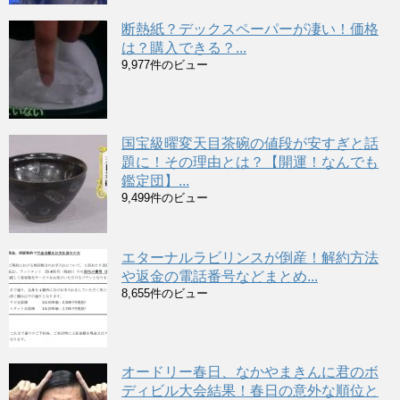
断熱紙？デックスペーパーが凄い！価格
は？購入できる？...
9,977件のビュー
国宝級曜変天目茶碗の値段が安すぎと話
題に！その理由とは？【開運！なんでも
鑑定団】...
9,499件のビュー
エターナルラビリンスが倒産！解約方法
や返金の電話番号などまとめ...
8,655件のビュー
オードリー春日、なかやまきんに君のボ
ディビル大会結果！春日の意外な順位と