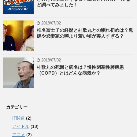
ど調べてみました！
2018/07/02
椎名冨士子の経歴と桂歌丸との馴れ初めは？鬼
嫁や恐妻家の噂より若い頃が美人すぎる？
2018/07/02
桂歌丸の死因と病名は？慢性閉塞性肺疾患
（COPD）とはどんな病気か？
カテゴリー
IT関連
(2)
アイドル
(18)
アニメ
(2)