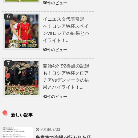
66件のビュー
イニエスタ代表引退
へ！ロシアW杯スペイ
ンvsロシアの結果とハ
イライト！...
53件のビュー
開始4分で2得点の記録
も！ロシアW杯クロア
チアvsデンマークの結
果とハイライト！...
43件のビュー
新しい記事
2018/07/03
鳥貴族で盗撮が行われた店