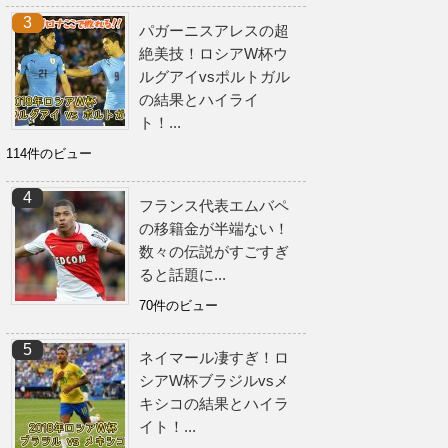
パガーニスアレスの超
絶美技！ロシアW杯ウ
ルグアイvsポルトガル
の結果とハイライ
ト！...
114件のビュー
フランス代表エムバペ
の移籍金が半端ない！
数々の伝説がすごすぎ
ると話題に...
70件のビュー
ネイマール凄すぎ！ロ
シアW杯ブラジルvsメ
キシコの結果とハイラ
イト！...