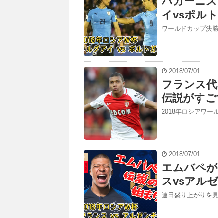
パガーニス
イvsポル
ワールドカップ決勝
...
2018/07/01
フランス代
伝説がすご
2018年ロシアワー
2018/07/01
エムバペが
スvsアル
連日盛り上がりを見せ